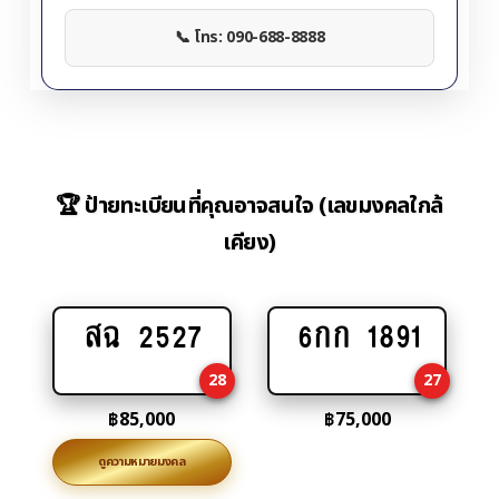
📞 โทร: 090-688-8888
🏆 ป้ายทะเบียนที่คุณอาจสนใจ (เลขมงคลใกล้
เคียง)
สฉ 2527
6กก 1891
Add
Add
to
to
28
27
cart
cart
฿
85,000
฿
75,000
ดูความหมายมงคล