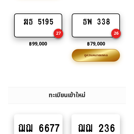
ฆธ 5195
ธพ 338
Add
Add
to
to
27
26
cart
cart
฿
99,000
฿
79,000
ดูความหมายมงคล
ทะเบียนเข้าใหม่
ฌฌ 6677
ฌฌ 236
Add
Add
to
to