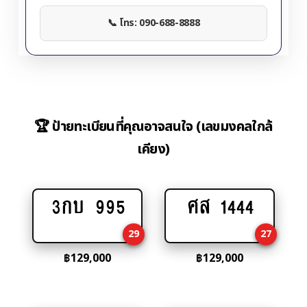
📞 โทร: 090-688-8888
🏆 ป้ายทะเบียนที่คุณอาจสนใจ (เลขมงคลใกล้
เคียง)
3กบ 995
ศส 1444
Add
Add
to
to
29
27
cart
cart
฿
129,000
฿
129,000