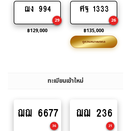
ฌง 994
ศฐ 1333
Add
Add
to
to
29
26
cart
cart
฿
129,000
฿
135,000
ดูความหมายมงคล
ทะเบียนเข้าใหม่
ฌฌ 6677
ฌฌ 236
Add
Add
to
to
cart
cart
36
21