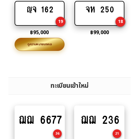
ญจ 162
จห 250
Add
Add
to
to
19
18
cart
cart
฿
95,000
฿
99,000
ดูความหมายมงคล
ทะเบียนเข้าใหม่
ฌฌ 6677
ฌฌ 236
Add
Add
to
to
cart
cart
36
21