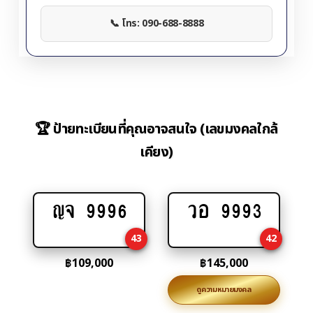
📞 โทร: 090-688-8888
🏆 ป้ายทะเบียนที่คุณอาจสนใจ (เลขมงคลใกล้
เคียง)
ญจ 9996
วอ 9993
Add
Add
to
to
43
42
cart
cart
฿
109,000
฿
145,000
ดูความหมายมงคล