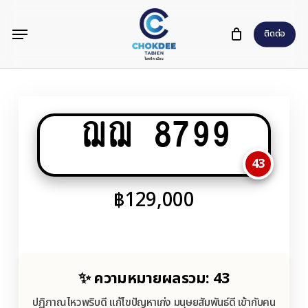
Skip
Menu
to
ติดต่อ
main
content
ฌฌ 8799
43
฿
129,000
✨ ความหมายผลรวม: 43
ปฏิภาณไหวพริบดี แก้ไขปัญหาเก่ง มนุษยสัมพันธ์ดี เข้ากับคน