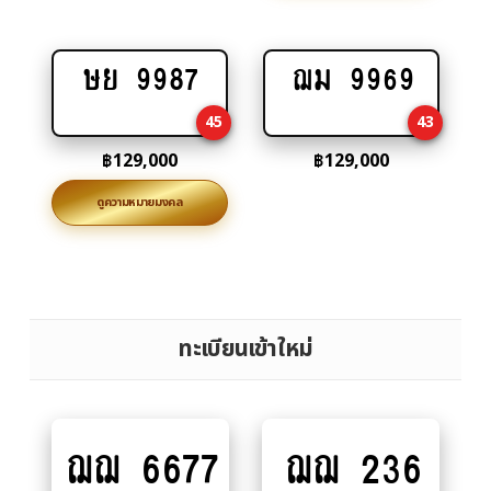
ษย 9987
ฌม 9969
Add
Add
to
to
45
43
cart
cart
฿
129,000
฿
129,000
ดูความหมายมงคล
ทะเบียนเข้าใหม่
ฌฌ 6677
ฌฌ 236
Add
Add
to
to