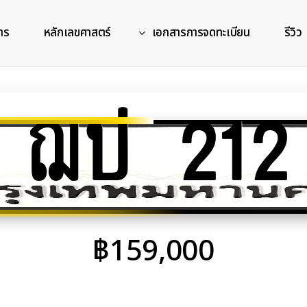
าร
หลักเลขศาสตร์
เอกสารการจดทะเบียน
รีวิว
ฌป 212
฿
159,000