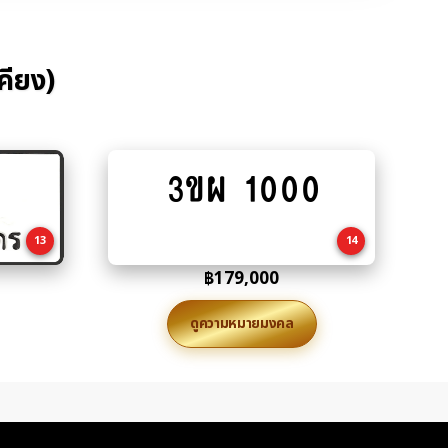
คียง)
3ขผ 1000
Add
to
cart
13
14
฿
179,000
ดูความหมายมงคล