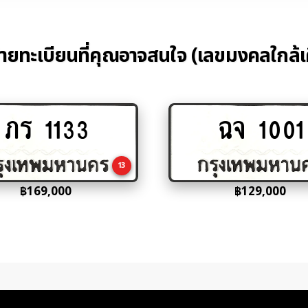
้ายทะเบียนที่คุณอาจสนใจ (เลขมงคลใกล้เ
ภร 1133
ฉจ 1001
Add
Add
to
to
cart
cart
13
฿
169,000
฿
129,000