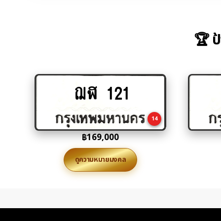
🏆 ป
ฌฬ 121
Add
to
cart
14
฿
169,000
ดูความหมายมงคล