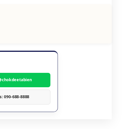
 @chokdeetabien
ทร: 090-688-8888