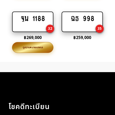
ฐน 1188
ฉธ 998
Add
Add
to
to
32
35
cart
cart
฿
269,000
฿
259,000
ดูความหมายมงคล
โชคดีทะเบียน