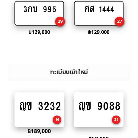
3กบ 995
ศส 1444
Add
Add
to
to
29
27
cart
cart
฿
129,000
฿
129,000
ทะเบียนเข้าใหม่
ญข 3232
ญข 9088
Add
Add
to
to
cart
cart
16
31
฿
189,000