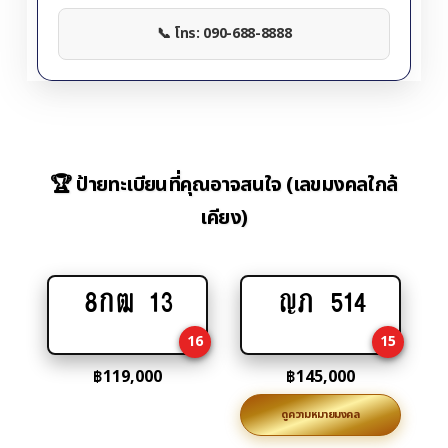
📞 โทร: 090-688-8888
🏆 ป้ายทะเบียนที่คุณอาจสนใจ (เลขมงคลใกล้
เคียง)
8กฒ 13
ญภ 514
Add
Add
to
to
16
15
cart
cart
฿
119,000
฿
145,000
ดูความหมายมงคล