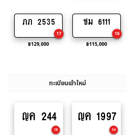
ภภ 2535
ชม 6111
Add
Add
to
to
17
16
cart
cart
฿
129,000
฿
115,000
ทะเบียนเข้าใหม่
ญค 244
ญค 1997
Add
Add
to
to
cart
cart
18
34