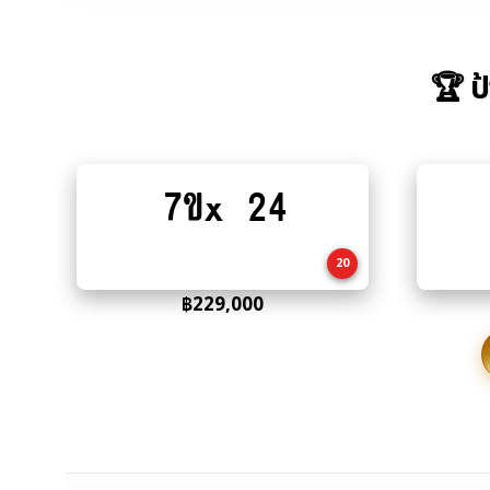
🏆 ป
7ขx 24
Add
to
cart
20
฿
229,000