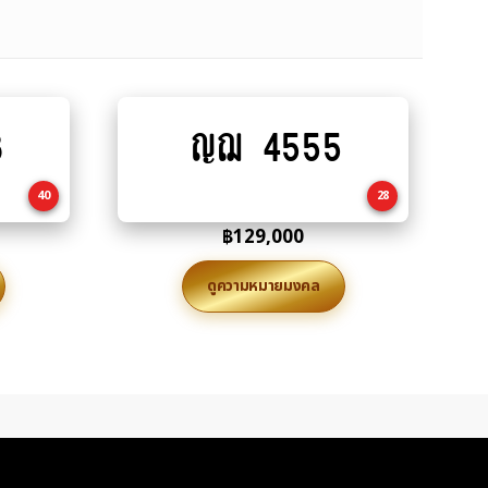
8
ญฌ 4555
Add
to
cart
40
28
฿
129,000
ดูความหมายมงคล