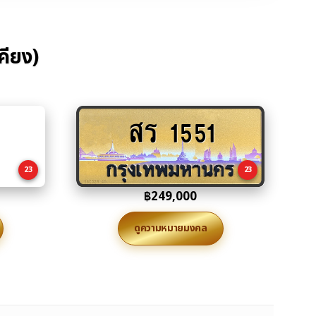
คียง)
สร 1551
Add
to
cart
23
23
฿
249,000
ดูความหมายมงคล