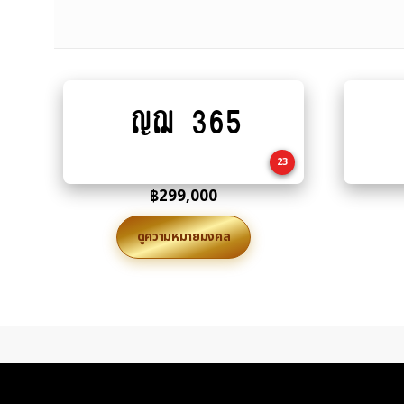
ญฌ 365
Add
to
cart
23
฿
299,000
ดูความหมายมงคล