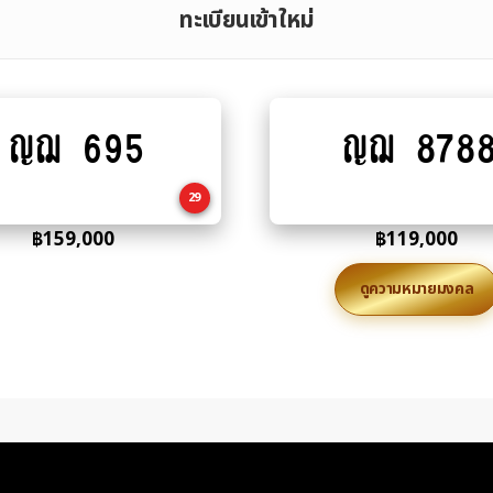
ทะเบียนเข้าใหม่
ญฌ 695
ญฌ 878
Add
Add
to
to
cart
cart
29
฿
159,000
฿
119,000
ดูความหมายมงคล