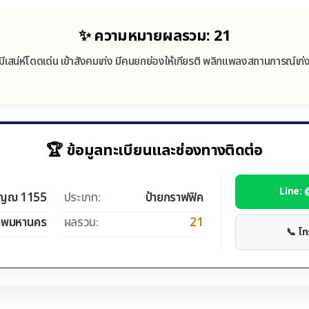
✨ ความหมายผลรวม: 21
มีเสน่ห์โดดเด่น เข้าสังคมเก่ง มีคนยกย่องให้เกียรติ พลิกแพลงสถานการณ์เก่
🏆 ข้อมูลทะเบียนและช่องทางติดต่อ
Line:
ญฌ 1155
ประเภท:
ป้ายกราฟฟิค
ทพมหานคร
ผลรวม:
21
📞 โ