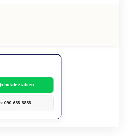
ง
 @chokdeetabien
ทร: 090-688-8888