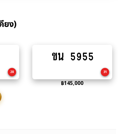
คียง)
ขน 5955
Add
to
cart
28
31
฿
145,000