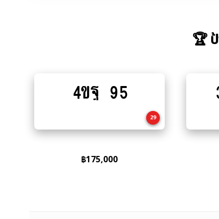
🏆 ป
4ขฐ 95
Add
to
cart
29
฿
175,000