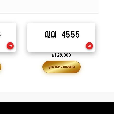
8
ญฌ 4555
Add
to
cart
40
28
฿
129,000
ดูความหมายมงคล