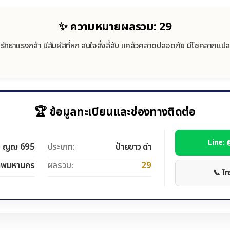
✨ ความหมายผลรวม: 29
ศรัทธาแรงกล้า มีสัมผัสที่หก สนใจสิ่งลี้ลับ แคล้วคลาดปลอดภัย มีโชคลาภแป
🏆 ข้อมูลทะเบียนและช่องทางติดต่อ
Line:
ญฌ 695
ประเภท:
ป้ายขาว ดำ
ทพมหานคร
ผลรวม:
29
📞 โ