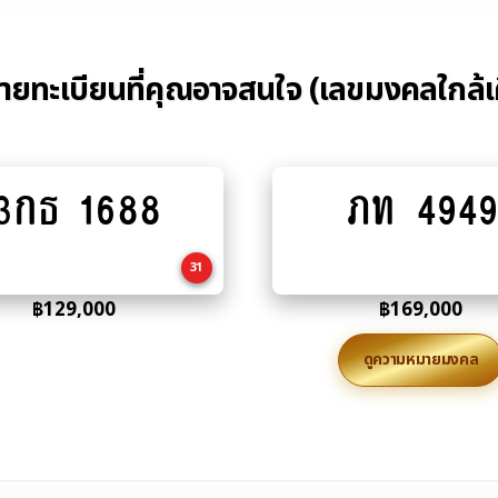
้ายทะเบียนที่คุณอาจสนใจ (เลขมงคลใกล้เ
3กธ 1688
ภท 4949
Add
Add
to
to
cart
cart
31
฿
129,000
฿
169,000
ดูความหมายมงคล