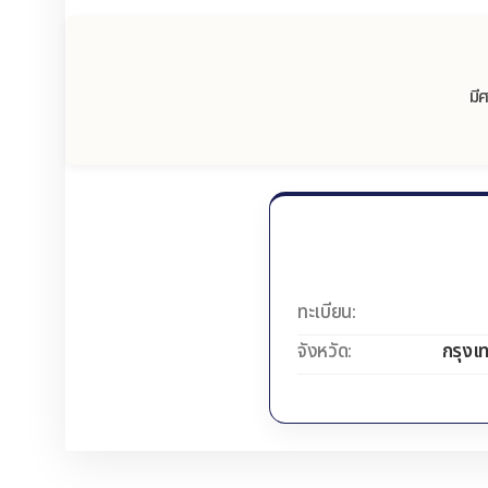
มี
ทะเบียน:
จังหวัด:
กรุงเ