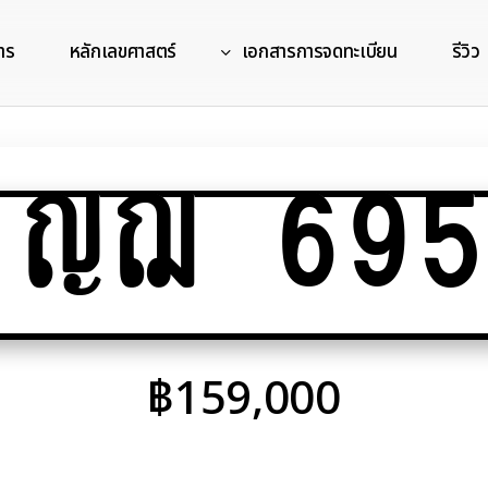
าร
หลักเลขศาสตร์
เอกสารการจดทะเบียน
รีวิว
ญฌ 695
฿
159,000