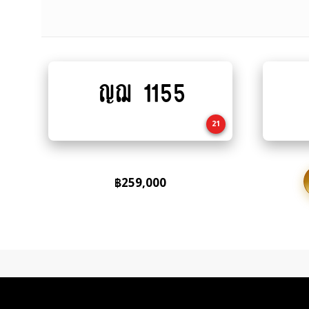
ญฌ 1155
Add
to
cart
21
฿
259,000