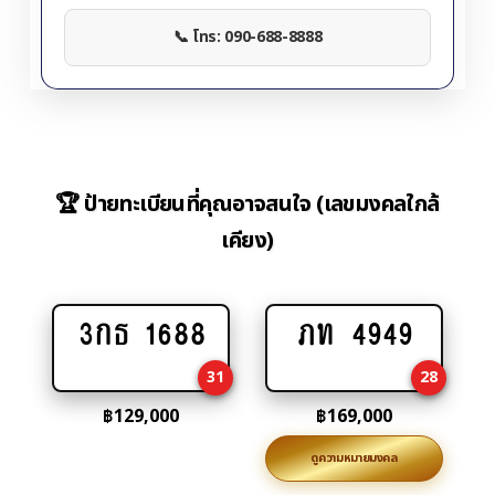
📞 โทร: 090-688-8888
🏆 ป้ายทะเบียนที่คุณอาจสนใจ (เลขมงคลใกล้
เคียง)
3กธ 1688
ภท 4949
Add
Add
to
to
31
28
cart
cart
฿
129,000
฿
169,000
ดูความหมายมงคล