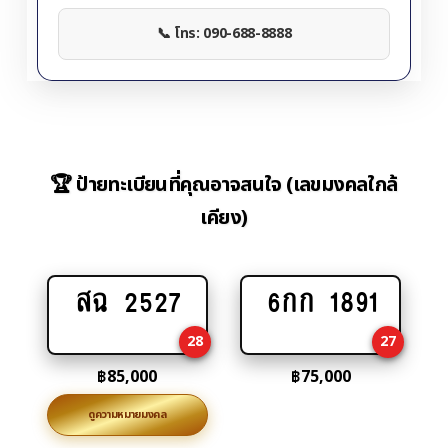
📞 โทร: 090-688-8888
🏆 ป้ายทะเบียนที่คุณอาจสนใจ (เลขมงคลใกล้
เคียง)
สฉ 2527
6กก 1891
Add
Add
to
to
28
27
cart
cart
฿
85,000
฿
75,000
ดูความหมายมงคล