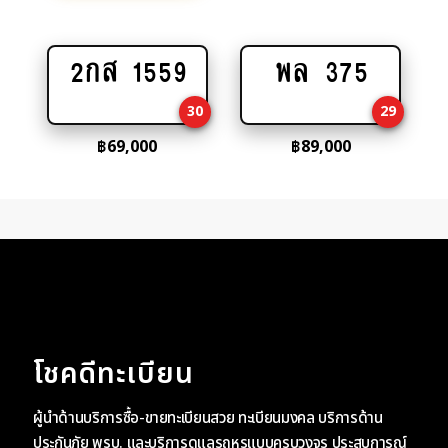
2กส 1559
พล 375
Add
Add
to
to
30
29
cart
cart
฿
69,000
฿
89,000
โชคดีทะเบียน
ผู้นำด้านบริการซื้อ-ขายทะเบียนสวย ทะเบียนมงคล บริการด้าน
ประกันภัย พรบ. และบริการดูแลรถหรูแบบครบวงจร ประสบการณ์