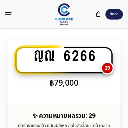
Skip
Menu
to
ติดต่อ
main
content
ญณ 6266
29
฿
79,000
✨ ความหมายผลรวม: 29
มีศรัทธาแรงกล้า มีสัมผัสที่หก สนใจสิ่งลี้ลับ แคล้วคลาด