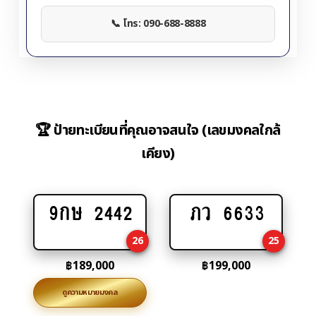
📞 โทร: 090-688-8888
🏆 ป้ายทะเบียนที่คุณอาจสนใจ (เลขมงคลใกล้
เคียง)
9กษ 2442
ภว 6633
Add
Add
to
to
26
25
cart
cart
฿
189,000
฿
199,000
ดูความหมายมงคล