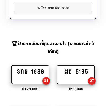
📞 โทร: 090-688-8888
🏆 ป้ายทะเบียนที่คุณอาจสนใจ (เลขมงคลใกล้
เคียง)
3กธ 1688
ฆธ 5195
Add
Add
to
to
31
27
cart
cart
฿
129,000
฿
99,000