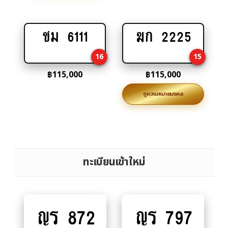
ชม 6111
ฆก 2225
Add
Add
to
to
16
15
cart
cart
฿
115,000
฿
115,000
ดูความหมายมงคล
ทะเบียนเข้าใหม่
ญร 872
ญร 797
Add
Add
to
to