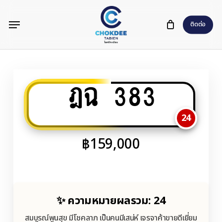
Skip
Menu
to
ติดต่อ
main
content
ฎฉ 383
24
฿
159,000
✨ ความหมายผลรวม: 24
สมบูรณ์พูนสุข มีโชคลาภ เป็นคนมีเสน่ห์ เจรจาค้าขายดีเยี่ยม