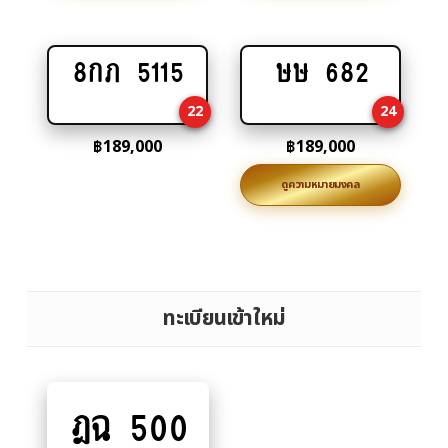
8กภ 5115
ษษ 682
Add
Add
to
to
22
24
cart
cart
฿
189,000
฿
189,000
ดูความหมายมงคล
ทะเบียนเข้าใหม่
ฎฉ 500
Add
to