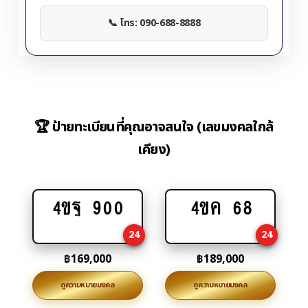
📞 โทร: 090-688-8888
🏆 ป้ายทะเบียนที่คุณอาจสนใจ (เลขมงคลใกล้
เคียง)
4ขฐ 900
4ขค 68
Add
Add
to
to
24
24
cart
cart
฿
169,000
฿
189,000
ดูความหมายมงคล
ดูความหมายมงคล