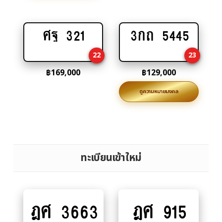
ศฐ 321
3กถ 5445
Add
Add
to
to
22
23
cart
cart
฿
169,000
฿
129,000
ดูความหมายมงคล
ทะเบียนเข้าใหม่
ฎศ 3663
ฎศ 915
Add
Add
to
to