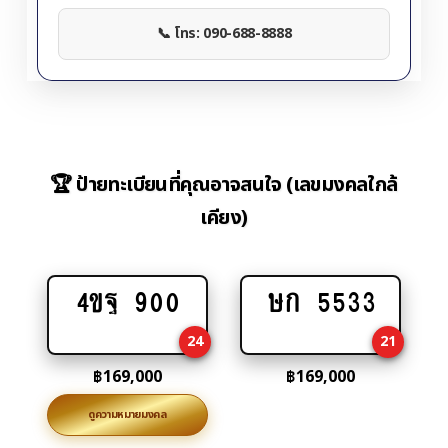
📞 โทร: 090-688-8888
🏆 ป้ายทะเบียนที่คุณอาจสนใจ (เลขมงคลใกล้
เคียง)
4ขฐ 900
ษก 5533
Add
Add
to
to
24
21
cart
cart
฿
169,000
฿
169,000
ดูความหมายมงคล