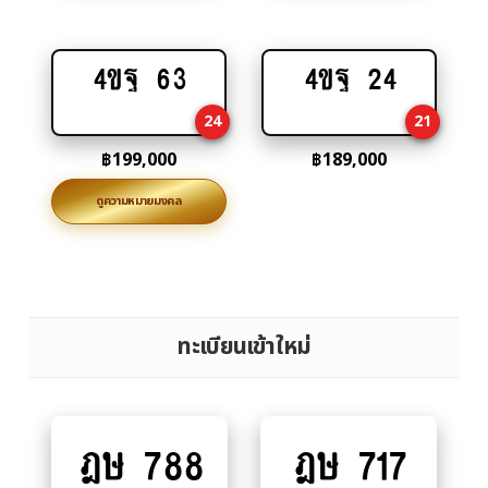
4ขฐ 63
4ขฐ 24
Add
Add
to
to
24
21
cart
cart
฿
199,000
฿
189,000
ดูความหมายมงคล
ทะเบียนเข้าใหม่
ฎษ 788
ฎษ 717
Add
Add
to
to