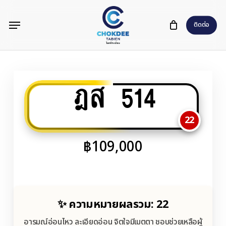
Skip
Menu
to
ติดต่อ
main
content
ฎส 514
22
฿
109,000
✨ ความหมายผลรวม: 22
อารมณ์อ่อนไหว ละเอียดอ่อน จิตใจมีเมตตา ชอบช่วยเหลือผู้