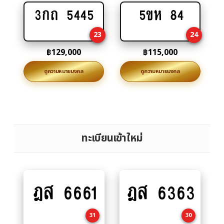
3กถ 5445
5ขห 84
Add
Add
to
to
23
24
cart
cart
฿
129,000
฿
115,000
ดูความหมายมงคล
ดูความหมายมงคล
ทะเบียนเข้าใหม่
ฎส 6661
ฎส 6363
Add
Add
to
to
cart
cart
31
30