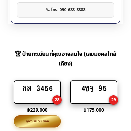
📞 โทร: 090-688-8888
🏆 ป้ายทะเบียนที่คุณอาจสนใจ (เลขมงคลใกล้
เคียง)
ธล 3456
4ขฐ 95
Add
Add
to
to
28
29
cart
cart
฿
229,000
฿
175,000
ดูความหมายมงคล