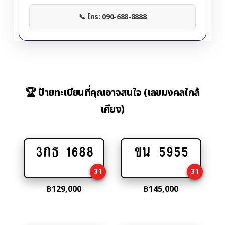
📞 โทร: 090-688-8888
🏆 ป้ายทะเบียนที่คุณอาจสนใจ (เลขมงคลใกล้
เคียง)
3กธ 1688
ขน 5955
Add
Add
to
to
31
31
cart
cart
฿
129,000
฿
145,000