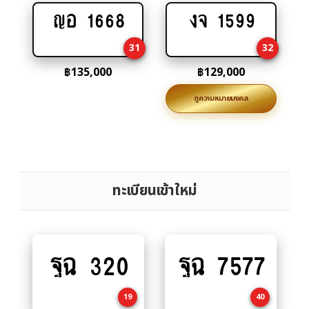
ญอ 1668
งจ 1599
Add
Add
to
to
31
32
cart
cart
฿
135,000
฿
129,000
ดูความหมายมงคล
ทะเบียนเข้าใหม่
ฐฉ 320
ฐฉ 7577
Add
Add
to
to
cart
cart
19
40