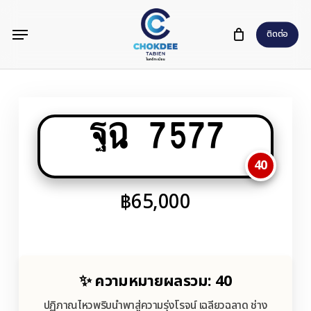
Skip
Menu
to
ติดต่อ
main
content
ฐฉ 7577
40
฿
65,000
✨ ความหมายผลรวม: 40
ปฏิภาณไหวพริบนำพาสู่ความรุ่งโรจน์ เฉลียวฉลาด ช่าง