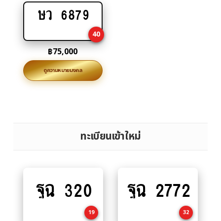
ษว 6879
Add
to
40
cart
฿
75,000
ดูความหมายมงคล
ทะเบียนเข้าใหม่
ฐฉ 320
ฐฉ 2772
Add
Add
to
to
cart
cart
19
32