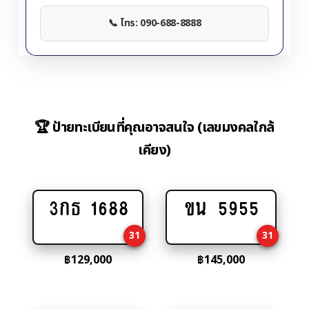
📞 โทร: 090-688-8888
🏆 ป้ายทะเบียนที่คุณอาจสนใจ (เลขมงคลใกล้
เคียง)
3กธ 1688
ขน 5955
Add
Add
to
to
31
31
cart
cart
฿
129,000
฿
145,000