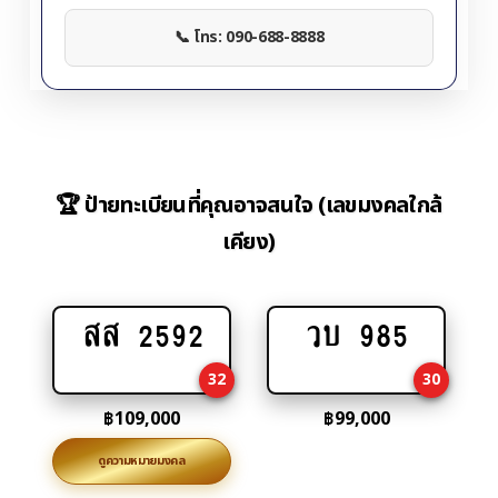
📞 โทร: 090-688-8888
🏆 ป้ายทะเบียนที่คุณอาจสนใจ (เลขมงคลใกล้
เคียง)
สส 2592
วบ 985
Add
Add
to
to
32
30
cart
cart
฿
109,000
฿
99,000
ดูความหมายมงคล