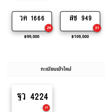
วค 1666
สช 949
Add
Add
to
to
29
31
cart
cart
฿
99,000
฿
109,000
ทะเบียนเข้าใหม่
ฐว 4224
Add
to
cart
27