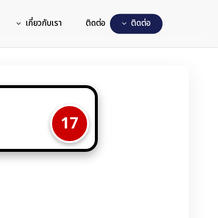
เกี่ยวกับเรา
ติดต่อ
ต
ด
ต
อ
17