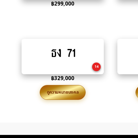
฿
299,000
ธง 71
Add
to
cart
14
฿
329,000
ดูความหมายมงคล