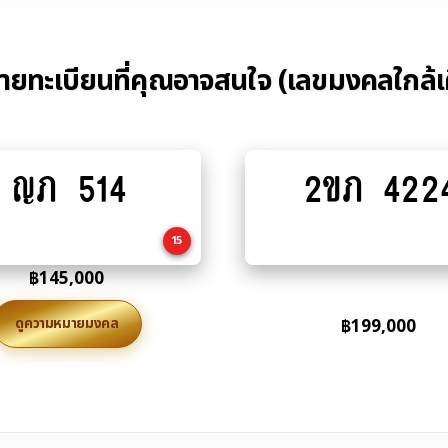
้ายทะเบียนที่คุณอาจสนใจ (เลขมงคลใกล้เ
ญภ 514
2ขภ 422
Add
Add
to
to
cart
cart
15
฿
145,000
ดูความหมายมงคล
฿
199,000