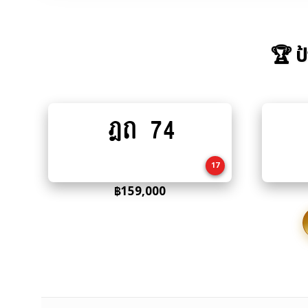
🏆 ป
ฎถ 74
Add
to
cart
17
฿
159,000