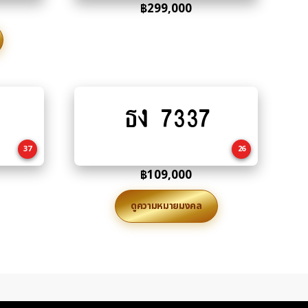
฿
299,000
ธง 7337
Add
to
cart
37
26
฿
109,000
ดูความหมายมงคล