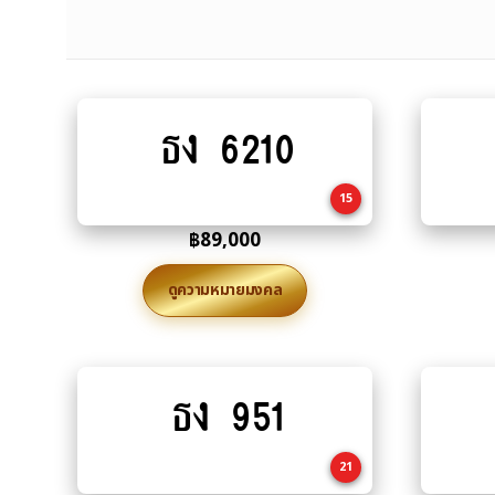
ธง 6210
Add
to
cart
15
฿
89,000
ดูความหมายมงคล
ธง 951
Add
to
cart
21