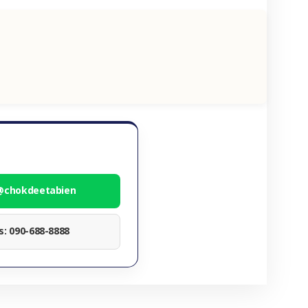
 @chokdeetabien
ทร: 090-688-8888