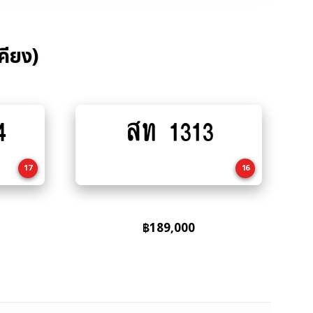
คียง)
4
สท 1313
Add
to
cart
17
16
฿
189,000