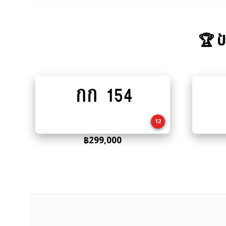
🏆 ป
กก 154
Add
to
cart
12
฿
299,000