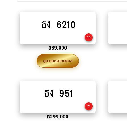
ธง 6210
Add
to
cart
15
฿
89,000
ดูความหมายมงคล
ธง 951
Add
to
cart
21
฿
299,000