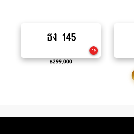
ธง 145
Add
to
cart
16
฿
299,000