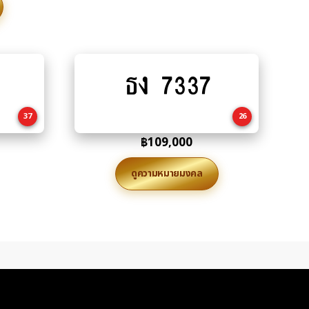
ธง 7337
Add
to
cart
37
26
฿
109,000
ดูความหมายมงคล