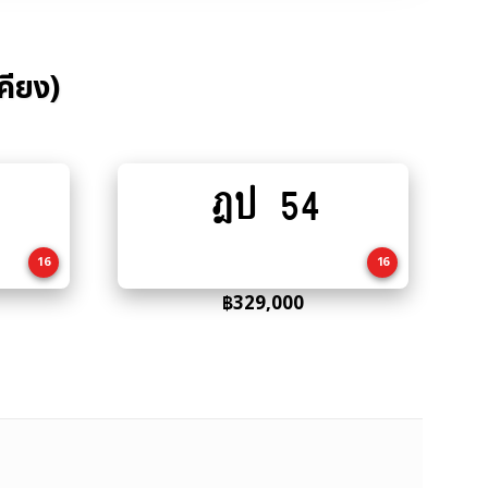
คียง)
ฎป 54
Add
to
cart
16
16
฿
329,000