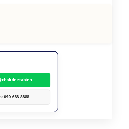
 @chokdeetabien
ทร: 090-688-8888