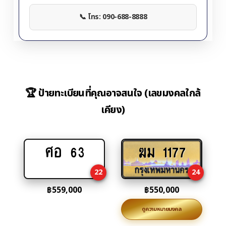
📞 โทร: 090-688-8888
🏆 ป้ายทะเบียนที่คุณอาจสนใจ (เลขมงคลใกล้
เคียง)
ศอ 63
ฆม 1177
Add
Add
to
to
22
24
cart
cart
฿
559,000
฿
550,000
ดูความหมายมงคล