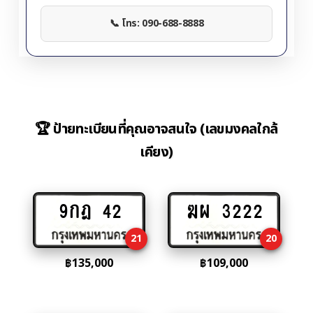
📞 โทร: 090-688-8888
🏆 ป้ายทะเบียนที่คุณอาจสนใจ (เลขมงคลใกล้
เคียง)
9กฎ 42
ฆผ 3222
Add
Add
to
to
21
20
cart
cart
฿
135,000
฿
109,000