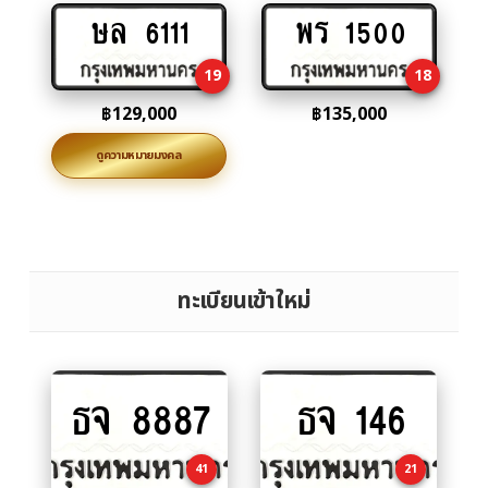
ษล 6111
พร 1500
Add
Add
to
to
19
18
cart
cart
฿
129,000
฿
135,000
ดูความหมายมงคล
ทะเบียนเข้าใหม่
ธจ 8887
ธจ 146
Add
Add
to
to
cart
cart
41
21