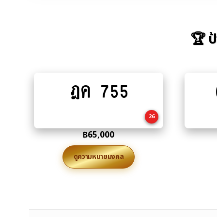
🏆 ป
ฎค 755
Add
to
cart
26
฿
65,000
ดูความหมายมงคล