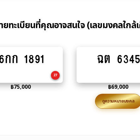
้ายทะเบียนที่คุณอาจสนใจ (เลขมงคลใกล้เ
6กก 1891
ฉต 6345
Add
Add
to
to
cart
cart
27
฿
75,000
฿
69,000
ดูความหมายมงคล