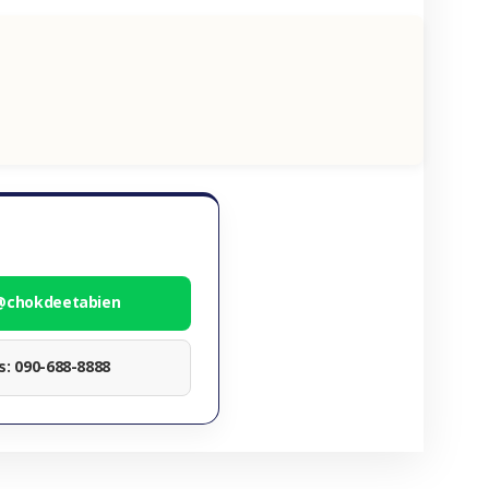
 @chokdeetabien
ทร: 090-688-8888