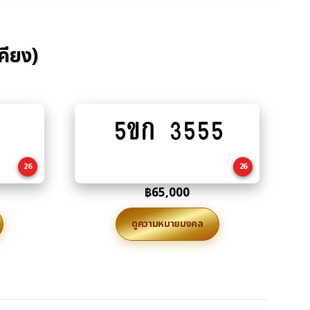
คียง)
5ขก 3555
Add
to
cart
26
26
฿
65,000
ดูความหมายมงคล