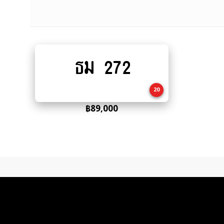
ธม 272
Add
to
cart
20
฿
89,000