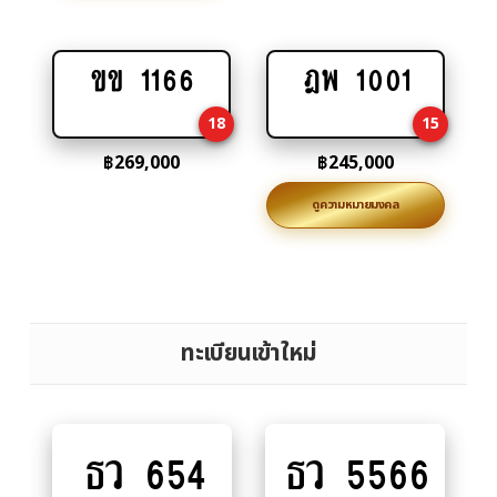
ขข 1166
ฎพ 1001
Add
Add
to
to
18
15
cart
cart
฿
269,000
฿
245,000
ดูความหมายมงคล
ทะเบียนเข้าใหม่
ธว 654
ธว 5566
Add
Add
to
to