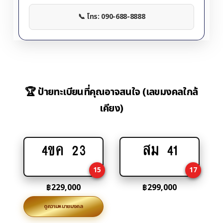
📞 โทร: 090-688-8888
🏆 ป้ายทะเบียนที่คุณอาจสนใจ (เลขมงคลใกล้
เคียง)
4ขค 23
สม 41
Add
Add
to
to
15
17
cart
cart
฿
229,000
฿
299,000
ดูความหมายมงคล