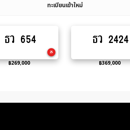
ทะเบียนเข้าใหม่
ธว 654
ธว 2424
Add
Add
to
to
cart
cart
25
฿
269,000
฿
369,000