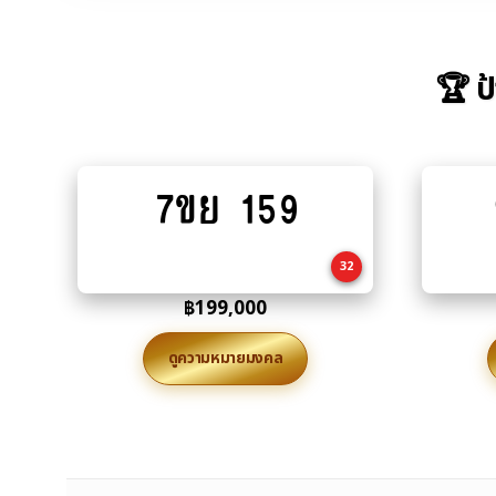
🏆 ป
7ขย 159
Add
to
cart
32
฿
199,000
ดูความหมายมงคล