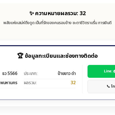
✨ ความหมายผลรวม: 32
พลังแห่งเสน่ห์ดึงดูด เป็นที่รักของคนรอบข้าง ชะตาชีวิตราบรื่น การเงินดี
🏆 ข้อมูลทะเบียนและช่องทางติดต่อ
Line:
ธว 5566
ประเภท:
ป้ายขาว ดำ
ทพมหานคร
ผลรวม:
32
📞 โ