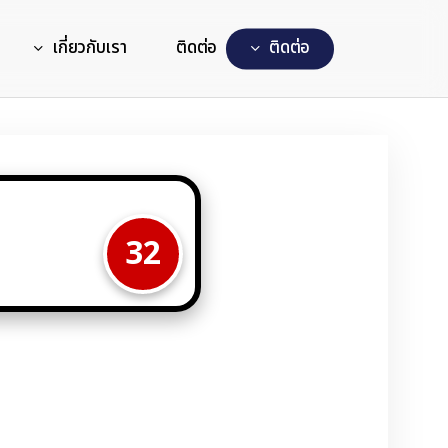
เกี่ยวกับเรา
ติดต่อ
ต
ด
ต
อ
32