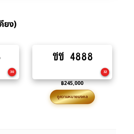
คียง)
3
ชช 4888
Add
to
cart
30
32
฿
245,000
ดูความหมายมงคล