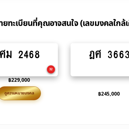
้ายทะเบียนที่คุณอาจสนใจ (เลขมงคลใกล้เ
ศม 2468
ฎศ 366
Add
Add
to
to
cart
cart
32
฿
229,000
ดูความหมายมงคล
฿
245,000