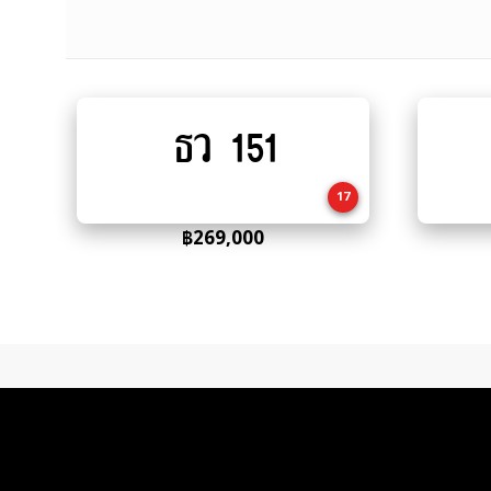
ธว 151
Add
to
cart
17
฿
269,000