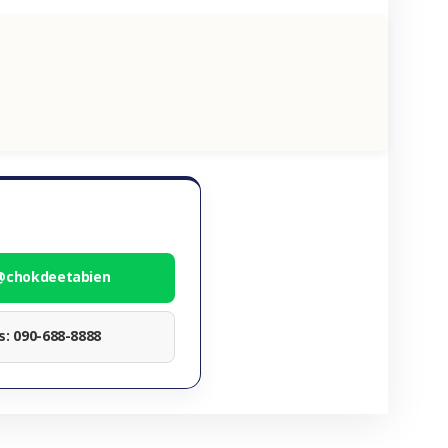
 @chokdeetabien
ทร: 090-688-8888