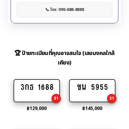
📞 โทร: 090-688-8888
🏆 ป้ายทะเบียนที่คุณอาจสนใจ (เลขมงคลใกล้
เคียง)
3กธ 1688
ขน 5955
Add
Add
to
to
31
31
cart
cart
฿
129,000
฿
145,000