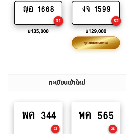
ญอ 1668
งจ 1599
Add
Add
to
to
31
32
cart
cart
฿
135,000
฿
129,000
ดูความหมายมงคล
ทะเบียนเข้าใหม่
พค 344
พค 565
Add
Add
to
to
cart
cart
23
28