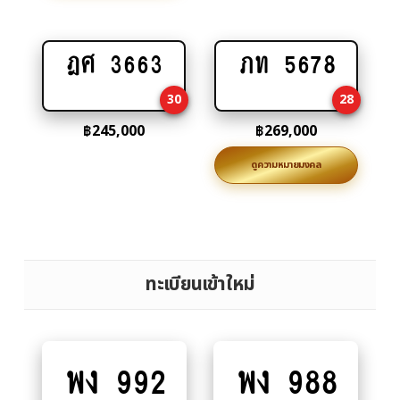
ฎศ 3663
ภท 5678
Add
Add
to
to
30
28
cart
cart
฿
245,000
฿
269,000
ดูความหมายมงคล
ทะเบียนเข้าใหม่
พง 992
พง 988
Add
Add
to
to