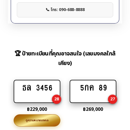
📞 โทร: 090-688-8888
🏆 ป้ายทะเบียนที่คุณอาจสนใจ (เลขมงคลใกล้
เคียง)
ธล 3456
5กค 89
Add
Add
to
to
28
27
cart
cart
฿
229,000
฿
269,000
ดูความหมายมงคล