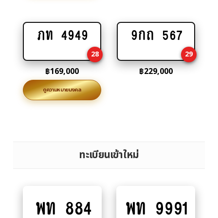
ภท 4949
9กถ 567
Add
Add
to
to
28
29
cart
cart
฿
169,000
฿
229,000
ดูความหมายมงคล
ทะเบียนเข้าใหม่
พท 884
พท 9991
Add
Add
to
to