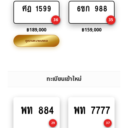
ศฎ 1599
6ขก 988
Add
Add
to
to
36
35
cart
cart
฿
189,000
฿
159,000
ดูความหมายมงคล
ทะเบียนเข้าใหม่
พท 884
พท 7777
Add
Add
to
to
cart
cart
29
37