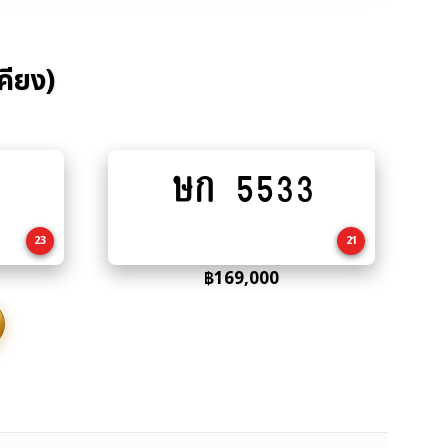
คียง)
ษก 5533
Add
to
cart
23
21
฿
169,000