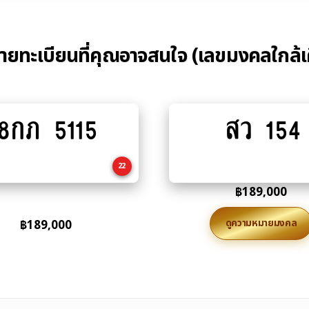
้ายทะเบียนที่คุณอาจสนใจ (เลขมงคลใกล้เ
8กภ 5115
สว 154
Add
Add
to
to
cart
cart
22
฿
189,000
ดูความหมายมงคล
฿
189,000