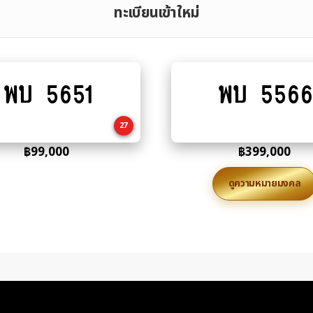
ทะเบียนเข้าใหม่
พบ 5651
พบ 5566
Add
Add
to
to
cart
cart
27
฿
99,000
฿
399,000
ดูความหมายมงคล