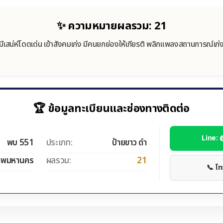
✨ ความหมายผลรวม: 21
มีเสน่ห์โดดเด่น เข้าสังคมเก่ง มีคนยกย่องให้เกียรติ พลิกแพลงสถานการณ์เก่
🏆 ข้อมูลทะเบียนและช่องทางติดต่อ
Line:
พบ 551
ประเภท:
ป้ายขาว ดำ
ทพมหานคร
ผลรวม:
21
📞 โ