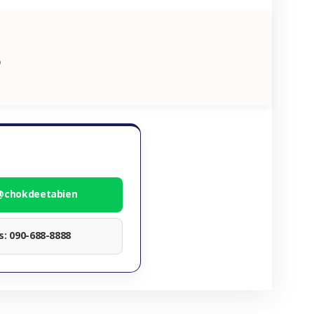
ง
 @chokdeetabien
ทร: 090-688-8888