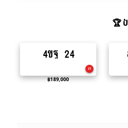
🏆 ป
4ขฐ 24
Add
to
cart
21
฿
189,000