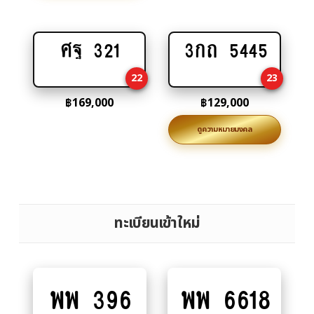
ศฐ 321
3กถ 5445
Add
Add
to
to
22
23
cart
cart
฿
169,000
฿
129,000
ดูความหมายมงคล
ทะเบียนเข้าใหม่
พพ 396
พพ 6618
Add
Add
to
to