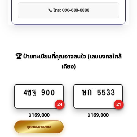
📞 โทร: 090-688-8888
🏆 ป้ายทะเบียนที่คุณอาจสนใจ (เลขมงคลใกล้
เคียง)
4ขฐ 900
ษก 5533
Add
Add
to
to
24
21
cart
cart
฿
169,000
฿
169,000
ดูความหมายมงคล