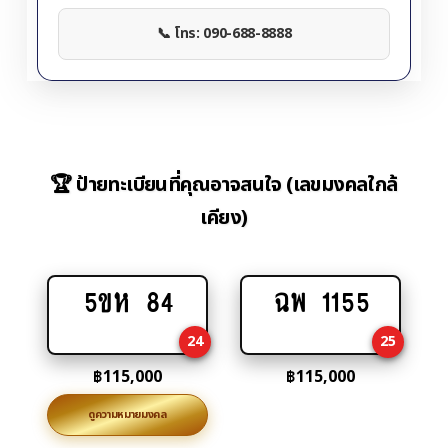
📞 โทร: 090-688-8888
🏆 ป้ายทะเบียนที่คุณอาจสนใจ (เลขมงคลใกล้
เคียง)
5ขห 84
ฉพ 1155
Add
Add
to
to
24
25
cart
cart
฿
115,000
฿
115,000
ดูความหมายมงคล