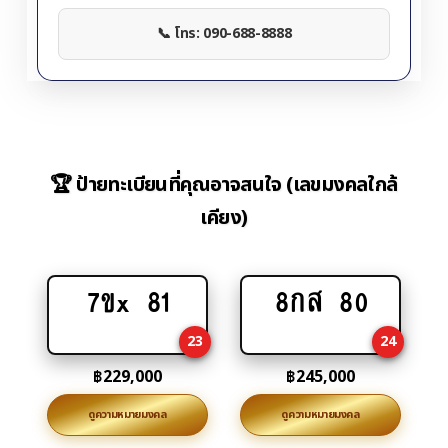
📞 โทร: 090-688-8888
🏆 ป้ายทะเบียนที่คุณอาจสนใจ (เลขมงคลใกล้
เคียง)
7ขx 81
8กส 80
Add
Add
to
to
23
24
cart
cart
฿
229,000
฿
245,000
ดูความหมายมงคล
ดูความหมายมงคล