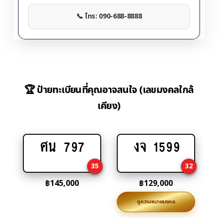
📞 โทร: 090-688-8888
🏆 ป้ายทะเบียนที่คุณอาจสนใจ (เลขมงคลใกล้
เคียง)
ศน 797
งจ 1599
Add
Add
to
to
35
32
cart
cart
฿
145,000
฿
129,000
ดูความหมายมงคล