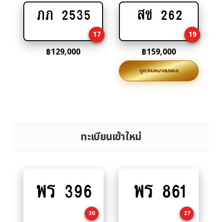
ภภ 2535
สช 262
Add
Add
to
to
17
19
cart
cart
฿
129,000
฿
159,000
ดูความหมายมงคล
ทะเบียนเข้าใหม่
พร 396
พร 861
Add
Add
to
to
cart
cart
30
27