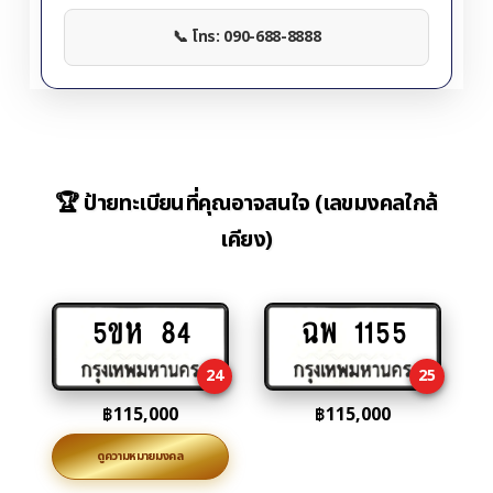
📞 โทร: 090-688-8888
🏆 ป้ายทะเบียนที่คุณอาจสนใจ (เลขมงคลใกล้
เคียง)
5ขห 84
ฉพ 1155
Add
Add
to
to
24
25
cart
cart
฿
115,000
฿
115,000
ดูความหมายมงคล