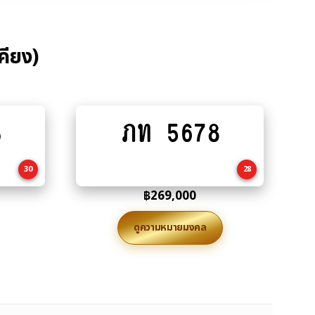
คียง)
3
ภท 5678
Add
to
cart
30
28
฿
269,000
ดูความหมายมงคล