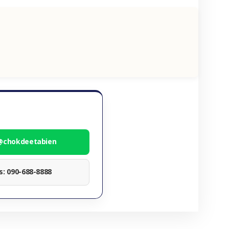
 @chokdeetabien
ทร: 090-688-8888