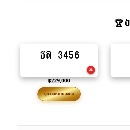
🏆 ป
ธล 3456
Add
to
cart
28
฿
229,000
ดูความหมายมงคล