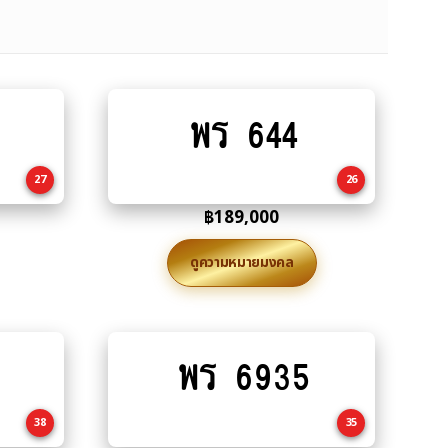
พร 644
Add
to
cart
27
26
฿
189,000
ดูความหมายมงคล
พร 6935
Add
to
cart
38
35