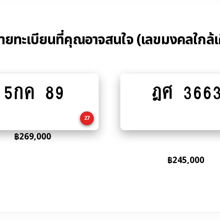
้ายทะเบียนที่คุณอาจสนใจ (เลขมงคลใกล้เ
5กค 89
ฎศ 366
Add
Add
to
to
cart
cart
27
฿
269,000
฿
245,000