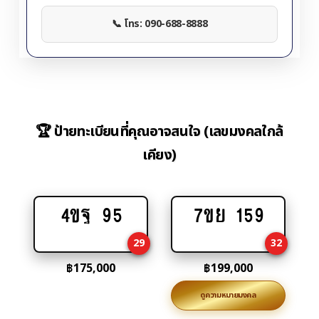
📞 โทร: 090-688-8888
🏆 ป้ายทะเบียนที่คุณอาจสนใจ (เลขมงคลใกล้
เคียง)
4ขฐ 95
7ขย 159
Add
Add
to
to
29
32
cart
cart
฿
175,000
฿
199,000
ดูความหมายมงคล