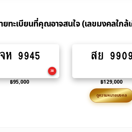
้ายทะเบียนที่คุณอาจสนใจ (เลขมงคลใกล้เ
จห 9945
สย 990
Add
Add
to
to
cart
cart
38
฿
95,000
฿
129,000
ดูความหมายมงคล