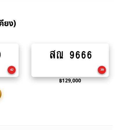
คียง)
9
สณ 9666
Add
to
cart
42
39
฿
129,000