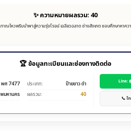
✨ ความหมายผลรวม: 40
ิภาณไหวพริบนำพาสู่ความรุ่งโรจน์ เฉลียวฉลาด ช่างสังเกต ชอบศึกษาหาความ
🏆 ข้อมูลทะเบียนและช่องทางติดต่อ
Line:
พศ 7477
ประเภท:
ป้ายขาว ดำ
ทพมหานคร
ผลรวม:
40
📞 โ