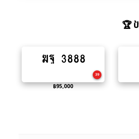
🏆 ป
ฆฐ 3888
Add
to
cart
39
฿
95,000