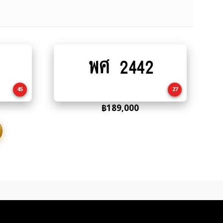
พศ 2442
Add
to
cart
45
27
฿
189,000