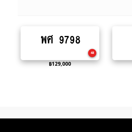
พศ 9798
Add
to
cart
48
฿
129,000