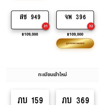
สช 949
จพ 396
Add
Add
to
to
31
32
cart
cart
฿
109,000
฿
109,000
ดูความหมายมงคล
ทะเบียนเข้าใหม่
ภบ 159
ภบ 369
Add
Add
to
to