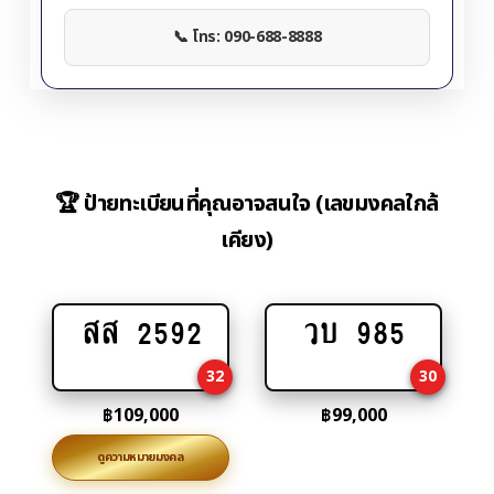
📞 โทร: 090-688-8888
🏆 ป้ายทะเบียนที่คุณอาจสนใจ (เลขมงคลใกล้
เคียง)
สส 2592
วบ 985
Add
Add
to
to
32
30
cart
cart
฿
109,000
฿
99,000
ดูความหมายมงคล