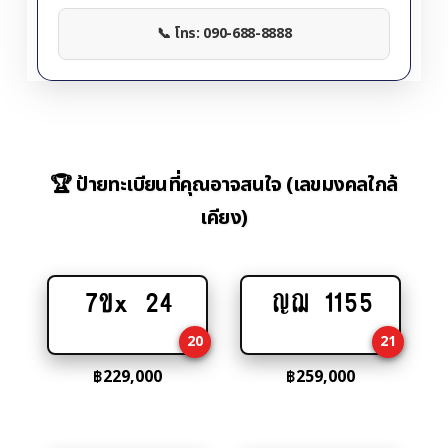
📞 โทร: 090-688-8888
🏆 ป้ายทะเบียนที่คุณอาจสนใจ (เลขมงคลใกล้
เคียง)
7ขx 24
ญฌ 1155
Add
Add
to
to
20
21
cart
cart
฿
229,000
฿
259,000