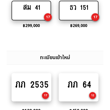
สม 41
ธว 151
Add
Add
to
to
17
17
cart
cart
฿
299,000
฿
269,000
ทะเบียนเข้าใหม่
ภภ 2535
ภภ 64
Add
Add
to
to
cart
cart
17
12