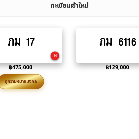
ทะเบียนเข้าใหม่
ภม 17
ภม 6116
Add
Add
to
to
cart
cart
14
฿
475,000
฿
129,000
ดูความหมายมงคล