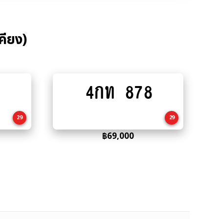
คียง)
4กท 878
Add
to
cart
29
29
฿
69,000