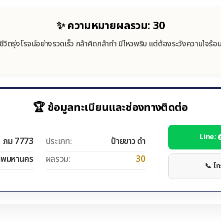
✨ ความหมายผลรวม: 30
ชีวิตรุ่งโรจน์อย่างรวดเร็ว กล้าคิดกล้าทำ มีไหวพริบ แต่ต้องระวังความใจร้อ
🏆 ข้อมูลทะเบียนและช่องทางติดต่อ
Line:
ภม 7773
ประเภท:
ป้ายขาว ดำ
ทพมหานคร
ผลรวม:
30
📞 โ