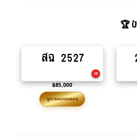
🏆 ป
สฉ 2527
Add
to
cart
28
฿
85,000
ดูความหมายมงคล