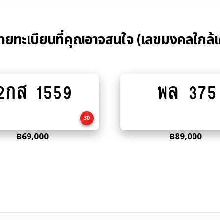
้ายทะเบียนที่คุณอาจสนใจ (เลขมงคลใกล้เ
2กส 1559
พล 375
Add
Add
to
to
cart
cart
30
฿
69,000
฿
89,000