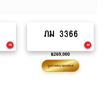
ภม 3366
Add
to
cart
20
24
฿
269,000
ดูความหมายมงคล