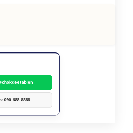
น
 @chokdeetabien
ทร: 090-688-8888