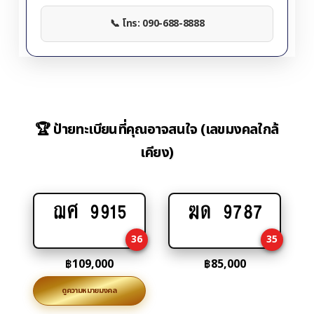
📞 โทร: 090-688-8888
🏆 ป้ายทะเบียนที่คุณอาจสนใจ (เลขมงคลใกล้
เคียง)
ฌศ 9915
ฆด 9787
Add
Add
to
to
36
35
cart
cart
฿
109,000
฿
85,000
ดูความหมายมงคล