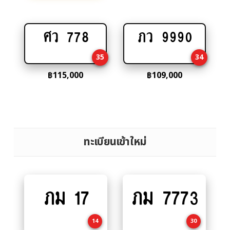
ศว 778
ภว 9990
Add
Add
to
to
35
34
cart
cart
฿
115,000
฿
109,000
ทะเบียนเข้าใหม่
ภม 17
ภม 7773
Add
Add
to
to
cart
cart
14
30