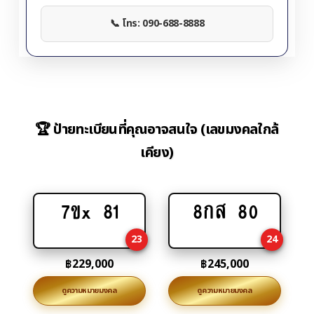
📞 โทร: 090-688-8888
🏆 ป้ายทะเบียนที่คุณอาจสนใจ (เลขมงคลใกล้
เคียง)
7ขx 81
8กส 80
Add
Add
to
to
23
24
cart
cart
฿
229,000
฿
245,000
ดูความหมายมงคล
ดูความหมายมงคล